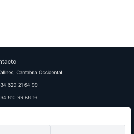
ntacto
allines, Cantabria Occidental
+34 629 21 64 99
+34 610 99 86 16
illadorotea9@gmail.com
nstagram