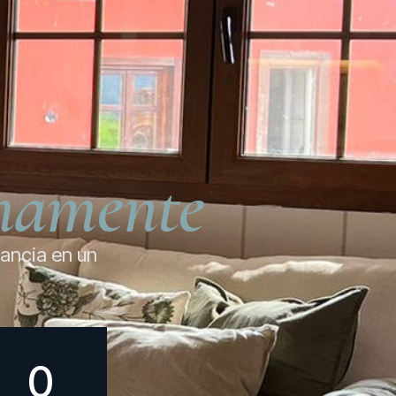
mamente
tancia en un
0