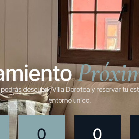
Próxi
amiento
podrás descubrir Villa Dorotea y reservar tu es
entorno único.
0
0