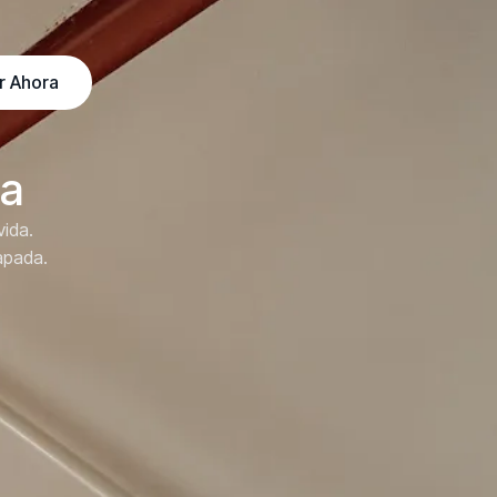
r Ahora
da
vida.
apada.