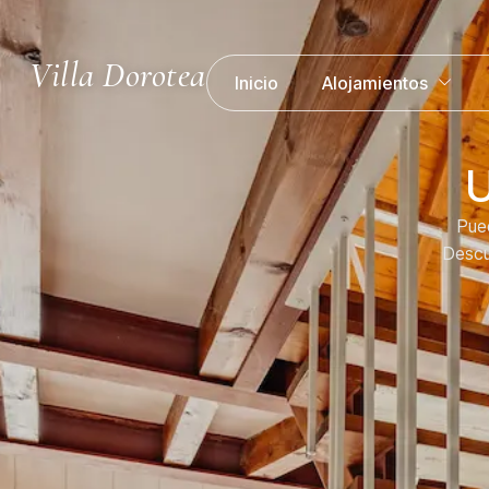
Villa Dorotea
Inicio
Alojamientos
U
Pued
Descu