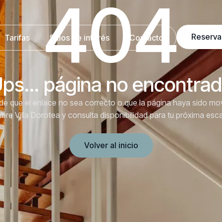
404
Reserva
Tarifas
Sitios de interés
Contacto
ps… página no encontra
e que el enlace no sea correcto o que la página haya sido mo
bre Villa Dorotea y consulta disponibilidad para tu próxima esc
Volver al inicio