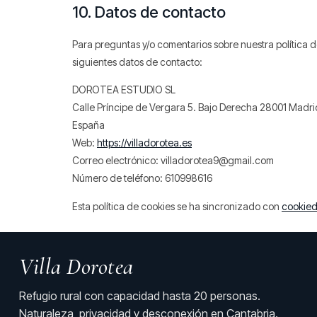
10. Datos de contacto
Para preguntas y/o comentarios sobre nuestra política d
siguientes datos de contacto:
DOROTEA ESTUDIO SL
Calle Príncipe de Vergara 5. Bajo Derecha 28001 Madri
España
Web:
https://villadorotea.es
Correo electrónico:
villadorotea9@
gmail.com
Número de teléfono: 610998616
Esta política de cookies se ha sincronizado con
cookied
Villa Dorotea
Refugio rural con capacidad hasta 20 personas.
Naturaleza, privacidad y desconexión en Cantabria.