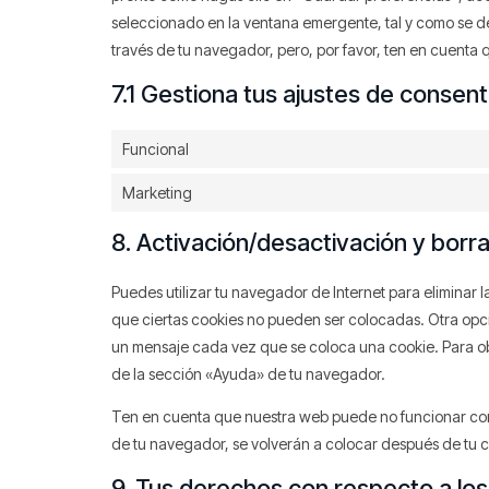
seleccionado en la ventana emergente, tal y como se de
través de tu navegador, pero, por favor, ten en cuent
7.1 Gestiona tus ajustes de consen
Funcional
Marketing
8. Activación/desactivación y borr
Puedes utilizar tu navegador de Internet para eliminar
que ciertas cookies no pueden ser colocadas. Otra opci
un mensaje cada vez que se coloca una cookie. Para obt
de la sección «Ayuda» de tu navegador.
Ten en cuenta que nuestra web puede no funcionar corre
de tu navegador, se volverán a colocar después de tu c
9. Tus derechos con respecto a lo