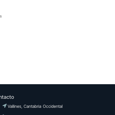
s
ntacto
Vallines, Cantabria Occidental