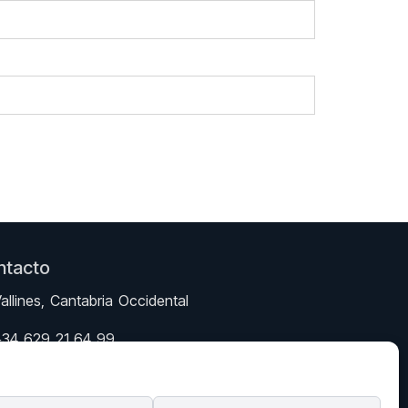
ntacto
allines, Cantabria Occidental
+34 629 21 64 99
+34 610 99 86 16